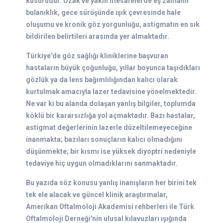
kusurudur. Uzak ve yakın mesafelerde eş zamanlı
bulanıklık, gece sürüşünde ışık çevresinde hale
oluşumu ve kronik göz yorgunluğu, astigmatın en sık
bildirilen belirtileri arasında yer almaktadır.
Türkiye'de göz sağlığı kliniklerine başvuran
hastaların büyük çoğunluğu, yıllar boyunca taşıdıkları
gözlük ya da lens bağımlılığından kalıcı olarak
kurtulmak amacıyla lazer tedavisine yönelmektedir.
Ne var ki bu alanda dolaşan yanlış bilgiler, toplumda
köklü bir kararsızlığa yol açmaktadır. Bazı hastalar,
astigmat değerlerinin lazerle düzeltilemeyeceğine
inanmakta; bazıları sonuçların kalıcı olmadığını
düşünmekte; bir kısmı ise yüksek diyoptri nedeniyle
tedaviye hiç uygun olmadıklarını sanmaktadır.
Bu yazıda söz konusu yanlış inanışların her birini tek
tek ele alacak ve güncel klinik araştırmalar,
Amerikan Oftalmoloji Akademisi rehberleri ile Türk
Oftalmoloji Derneği'nin ulusal kılavuzları ışığında