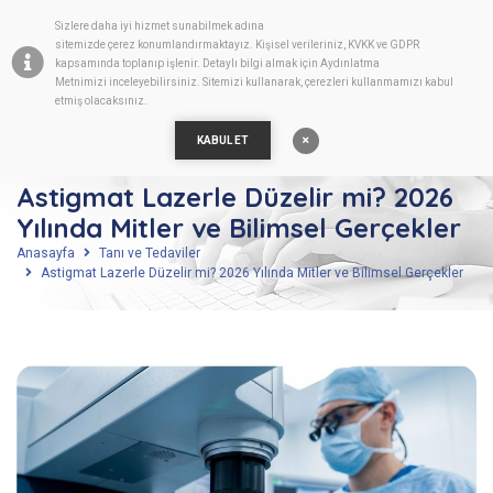
Sizlere daha iyi hizmet sunabilmek adına
TR
sitemizde
çerez
konumlandırmaktayız. Kişisel verileriniz, KVKK ve GDPR
kapsamında toplanıp işlenir. Detaylı bilgi almak için
Aydınlatma
Metnimizi
inceleyebilirsiniz. Sitemizi kullanarak, çerezleri kullanmamızı kabul
etmiş olacaksınız.
KABUL ET
Astigmat Lazerle Düzelir mi? 2026
Yılında Mitler ve Bilimsel Gerçekler
Anasayfa
Tanı ve Tedaviler
Astigmat Lazerle Düzelir mi? 2026 Yılında Mitler ve Bilimsel Gerçekler