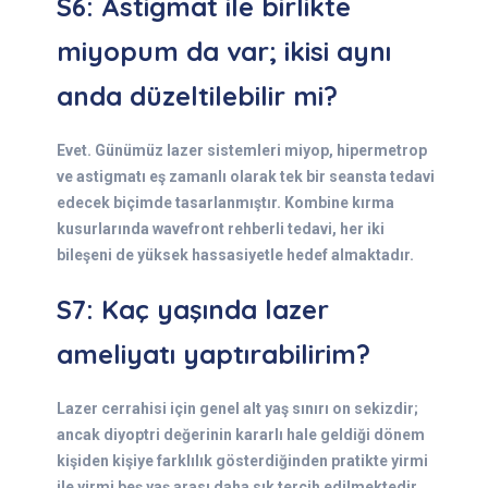
S6: Astigmat ile birlikte
miyopum da var; ikisi aynı
anda düzeltilebilir mi?
Evet. Günümüz lazer sistemleri miyop, hipermetrop
ve astigmatı eş zamanlı olarak tek bir seansta tedavi
edecek biçimde tasarlanmıştır. Kombine kırma
kusurlarında wavefront rehberli tedavi, her iki
bileşeni de yüksek hassasiyetle hedef almaktadır.
S7: Kaç yaşında lazer
ameliyatı yaptırabilirim?
Lazer cerrahisi için genel alt yaş sınırı on sekizdir;
ancak diyoptri değerinin kararlı hale geldiği dönem
kişiden kişiye farklılık gösterdiğinden pratikte yirmi
ile yirmi beş yaş arası daha sık tercih edilmektedir.