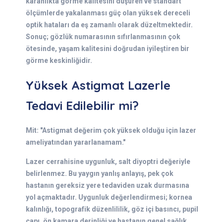
karanlıkta görme kalitesini düşüren ve standart
ölçümlerde yakalanması güç olan yüksek dereceli
optik hataları da eş zamanlı olarak düzeltmektedir.
Sonuç; gözlük numarasının sıfırlanmasının çok
ötesinde, yaşam kalitesini doğrudan iyileştiren bir
görme keskinliğidir.
Yüksek Astigmat Lazerle
Tedavi Edilebilir mi?
Mit: "Astigmat değerim çok yüksek olduğu için lazer
ameliyatından yararlanamam."
Lazer cerrahisine uygunluk, salt diyoptri değeriyle
belirlenmez. Bu yaygın yanlış anlayış, pek çok
hastanın gereksiz yere tedaviden uzak durmasına
yol açmaktadır. Uygunluk değerlendirmesi; kornea
kalınlığı, topografik düzenlililik, göz içi basıncı, pupil
çapı, ön kamara derinliği ve hastanın genel sağlık