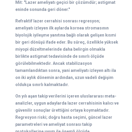
Mit: "Lazer ameliyatı geçici bir çözümdür; astigmat
eninde sonunda geri döner."
Refraktif lazer cerrahisi sonrası regresyon;
ameliyatı izleyen ilk aylarda kornea stromasının
biyolojik iyileşme yanıtına bağlı olarak gelişen kısmi
bir geri dönüşü ifade eder. Bu süreç, özellikle yüksek
miyopi düzeltmelerinde daha belirgin olmakla
birlikte astigmat tedavisinde de sınırlı ölçüde
görülebilmektedir. Ancak stabilizasyon
tamamlandıktan sonra, yani ameliyatı izleyen altı ila
on iki aylık dönemin ardından, uzun vadeli değişim
oldukça sınırlı kalmaktadır.
On yılı aşan takip verilerini içeren uluslararası meta-
analizler, uygun adaylarda lazer cerrahisinin kalıcı ve
güvenilir sonuçlar ürettiğini ortaya koymaktadır.
Regresyon riski; doğru hasta seçimi, güncel lazer
parametreleri ve ameliyat sonrası takip
protokollerine uyum ile önemli ölçüde