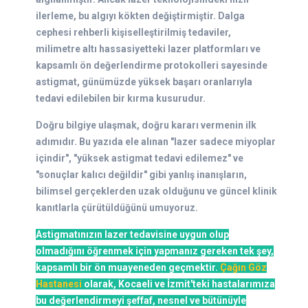
ilerleme, bu algıyı kökten değiştirmiştir. Dalga
cephesi rehberli kişiselleştirilmiş tedaviler,
milimetre altı hassasiyetteki lazer platformları ve
kapsamlı ön değerlendirme protokolleri sayesinde
astigmat, günümüzde yüksek başarı oranlarıyla
tedavi edilebilen bir kırma kusurudur.
Doğru bilgiye ulaşmak, doğru kararı vermenin ilk
adımıdır. Bu yazıda ele alınan "lazer sadece miyoplar
içindir", "yüksek astigmat tedavi edilemez" ve
"sonuçlar kalıcı değildir" gibi yanlış inanışların,
bilimsel gerçeklerden uzak olduğunu ve güncel klinik
kanıtlarla çürütüldüğünü umuyoruz.
Astigmatınızın lazer tedavisine uygun olup
olmadığını öğrenmek için yapmanız gereken tek şey,
kapsamlı bir ön muayeneden geçmektir.
Çağın Göz
Hastanesi
olarak, Kocaeli ve İzmit'teki hastalarımıza
bu değerlendirmeyi şeffaf, nesnel ve bütünüyle