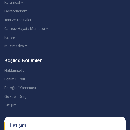
Kurumsal
Doktorlarımız
Tanı ve Tedaviler
Camsız Hayata Merhaba
Kariyer
Multimedya
Başlıca Bölümler
Hakkımızda
Eğitim Bursu
Fotoğraf Yarışması
Gözden Dergi
İletişim
İletişim