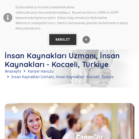
Sizlere daha iyi hizmet sunabilmek adına
TR
sitemizde
çerez
konumlandırmaktayız. Kişisel verileriniz, KVKK ve GDPR
kapsamında toplanıp işlenir. Detaylı bilgi almak için
Aydınlatma
Metnimizi
inceleyebilirsiniz. Sitemizi kullanarak, çerezleri kullanmamızı kabul
etmiş olacaksınız.
KABUL ET
İnsan Kaynakları Uzmanı, İnsan
Kaynakları - Kocaeli, Türkiye
Anasayfa
Kariyer Havuzu
İnsan Kaynakları Uzmanı, İnsan Kaynakları - Kocaeli, Türkiye