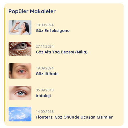
Popüler Makaleler
18.09.2024
Göz Enfeksiyonu
27.11.2024
Göz Altı Yağ Bezesi (Milia)
19.09.2024
Göz İltihabı
05.09.2018
İridoloji
14.09.2018
Floaters: Göz Önünde Uçuşan Cisimler