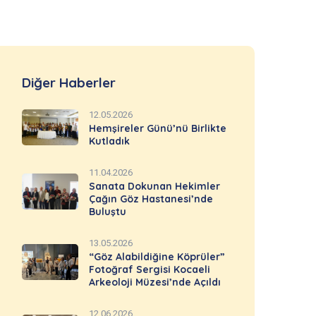
Diğer Haberler
12.05.2026
Hemşireler Günü’nü Birlikte
Kutladık
11.04.2026
Sanata Dokunan Hekimler
Çağın Göz Hastanesi’nde
Buluştu
13.05.2026
“Göz Alabildiğine Köprüler”
Fotoğraf Sergisi Kocaeli
Arkeoloji Müzesi’nde Açıldı
12.06.2026