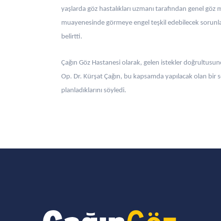
yaşlarda göz hastalıkları uzmanı tarafından genel göz m
muayenesinde görmeye engel teşkil edebilecek sorunlar
belirtti.
Çağın Göz Hastanesi olarak, gelen istekler doğrultusun
Op. Dr. Kürşat Çağın, bu kapsamda yapılacak olan bir so
planladıklarını söyledi.