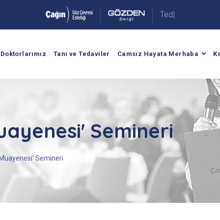
T
e
d
a
v
i
A
r
a
|
.
Doktorlarımız
Tanı ve Tedaviler
Camsız Hayata Merhaba
K
ayenesi' Semineri
Muayenesi' Semineri