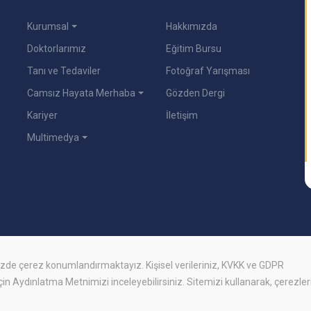
Kurumsal
Hakkımızda
Doktorlarımız
Eğitim Bursu
Tanı ve Tedaviler
Fotoğraf Yarışması
Camsız Hayata Merhaba
Gözden Dergi
Kariyer
İletişim
Multimedya
mizde
çerez
konumlandırmaktayız. Kişisel verileriniz, KVKK ve GDPR
için
Aydınlatma Metnimizi
inceleyebilirsiniz. Sitemizi kullanarak, çerezler