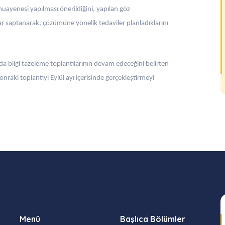
uayenesi yapılması önerildiğini, yapılan göz
 saptanarak, çözümüne yönelik tedaviler planladıklarını
da bilgi tazeleme toplantılarının devam edeceğini belirten
nraki toplantıyı Eylül ayı içerisinde gerçekleştirmeyi
Menü
Başlıca Bölümler