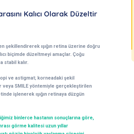
rasını Kalıcı Olarak Düzeltir
n şekillendirerek ışığın retina üzerine doğru
lıcı biçimde düzeltmeyi amaçlar. Çoğu
stabil kalır.
opi ve astigmat; korneadaki şekil
r veya SMILE yöntemiyle gerçekleştirilen
inde işlenerek ışığın retinaya düzgün
iğimiz binlerce hastanın sonuçlarına göre,
rası görme kalitesi uzun yıllar
yatı gözün biyolojik yaşlanma sürecini