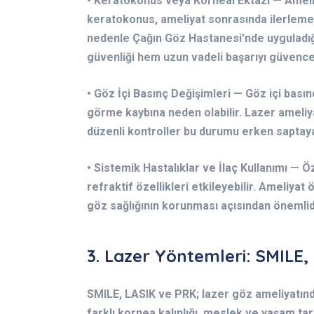
• Keratokonus veya Korneal Ektazi — Amel
keratokonus, ameliyat sonrasında ilerleme 
nedenle Çağın Göz Hastanesi'nde uyguladı
güvenliği hem uzun vadeli başarıyı güvence 
• Göz İçi Basınç Değişimleri — Göz içi basınc
görme kaybına neden olabilir. Lazer ameliyat
düzenli kontroller bu durumu erken saptaya
• Sistemik Hastalıklar ve İlaç Kullanımı — Ö
refraktif özellikleri etkileyebilir. Ameliya
göz sağlığının korunması açısından önemlid
3. Lazer Yöntemleri: SMILE,
SMILE, LASIK ve PRK; lazer göz ameliyatınd
farklı kornea kalınlığı, meslek ve yaşam tar