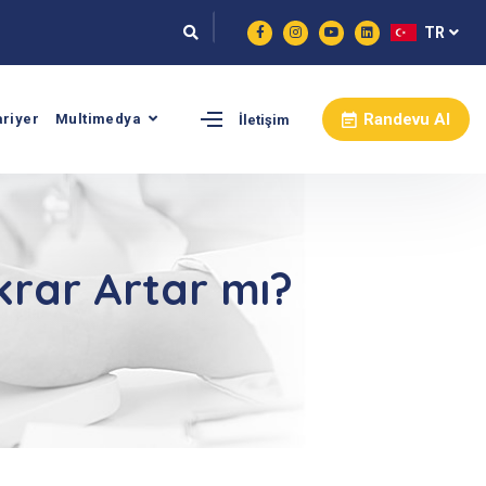
TR
Randevu Al
ariyer
Multimedya
İletişim
krar Artar mı?