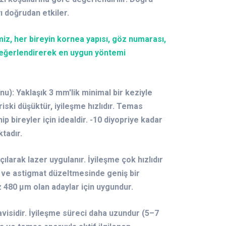
ı doğrudan etkiler.
z, her bireyin kornea yapısı, göz numarası,
değerlendirerek en uygun yöntemi
nu): Yaklaşık 3 mm'lik minimal bir keziyle
riski düşüktür, iyileşme hızlıdır. Temas
p bireyler için idealdir. -10 diyopriye kadar
ktadır.
ılarak lazer uygulanır. İyileşme çok hızlıdır
 ve astigmat düzeltmesinde geniş bir
az 480 µm olan adaylar için uygundur.
visidir. İyileşme süreci daha uzundur (5–7