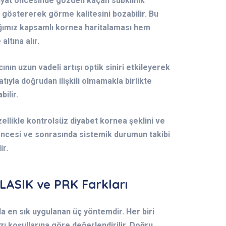
iyat öncesinde gözden kaçan subklinik
göstererek görme kalitesini bozabilir. Bu
ğımız kapsamlı kornea haritalaması hem
altına alır.
ının uzun vadeli artışı optik siniri etkileyerek
ıyla doğrudan ilişkili olmamakla birlikte
bilir.
zellikle kontrolsüz diyabet kornea şeklini ve
t öncesi ve sonrasında sistemik durumun takibi
ir.
 LASIK ve PRK Farkları
a en sık uygulanan üç yöntemdir. Her biri
zı koşullarına göre değerlendirilir. Doğru