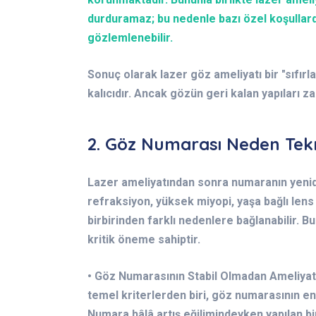
durduramaz; bu nedenle bazı özel koşullarda 
gözlemlenebilir.
Sonuç olarak lazer göz ameliyatı bir "sıfırl
kalıcıdır. Ancak gözün geri kalan yapıları
2. Göz Numarası Neden Tekr
Lazer ameliyatından sonra numaranın yenid
refraksiyon, yüksek miyopi, yaşa bağlı lens
birbirinden farklı nedenlere bağlanabilir. B
kritik öneme sahiptir.
• Göz Numarasının Stabil Olmadan Ameliyat 
temel kriterlerden biri, göz numarasının en
Numara hâlâ artış eğilimindeyken yapılan b