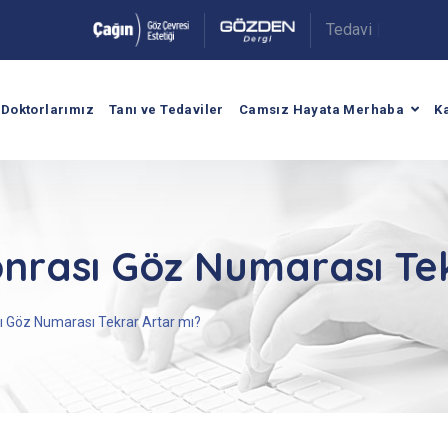
|
.
Doktorlarımız
Tanı ve Tedaviler
Camsız Hayata Merhaba
K
onrası Göz Numarası Te
ı Göz Numarası Tekrar Artar mı?