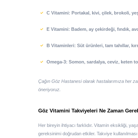
C Vitamini:
Portakal, kivi, çilek, brokoli, ye
E Vitamini:
Badem, ay çekirdeği, fındık, a
B Vitaminleri:
Süt ürünleri, tam tahıllar, kı
Omega-3:
Somon, sardalya, ceviz, keten 
Çağın Göz Hastanesi olarak hastalarımıza her zam
öneriyoruz.
Göz Vitamini Takviyeleri Ne Zaman Gere
Her bireyin ihtiyacı farklıdır. Vitamin eksikliği, y
gereksinimi doğrudan etkiler. Takviye kullanılmas