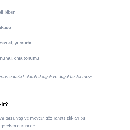
şil biber
vokado
rmızı et, yumurta
tohumu, chia tohumu
an öncelikli olarak dengeli ve doğal beslenmeyi
kir?
aşam tarzı, yaş ve mevcut göz rahatsızlıkları bu
ı gereken durumlar: