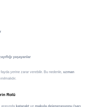
r
ayıflığı yaşayanlar
 fayda yerine zarar verebilir. Bu nedenle,
uzman
nılmalıdır.
rin Rolü
rı arasında
katarakt
ve
makula dejenerasyonu (sarı