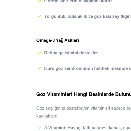
Görme sinirlerinin sağlığını korur.
Yorgunluk, bulanıklık ve göz kası zayıflığınd
Omega-3 Yağ Asitleri
Retina gelişimini destekler.
Kuru göz sendromunun hafifletilmesinde ö
Göz Vitaminleri Hangi Besinlerde Bulun
Göz sağlığınızı destekleyen vitaminleri sadece ilaçla
kaynakları:
A Vitamini:
Havuç, tatlı patates, kabak, ısp