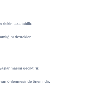
riskini azaltabilir.
mlığını destekler.
aşlanmasını geciktirir.
unun önlenmesinde önemlidir.