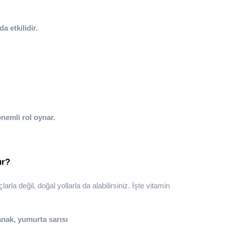
a etkilidir.
nemli rol oynar.
ur?
rla değil, doğal yollarla da alabilirsiniz. İşte vitamin
anak, yumurta sarısı