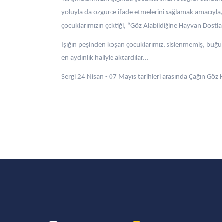
yoluyla da özgürce ifade etmelerini sağlamak amacıyla
çocuklarımızın çektiği, “Göz Alabildiğine Hayvan Dostlar
Işığın peşinden koşan çocuklarımız, sislenmemiş, buğ
en aydınlık haliyle aktardılar...
Sergi 24 Nisan - 07 Mayıs tarihleri arasında Çağın Göz 