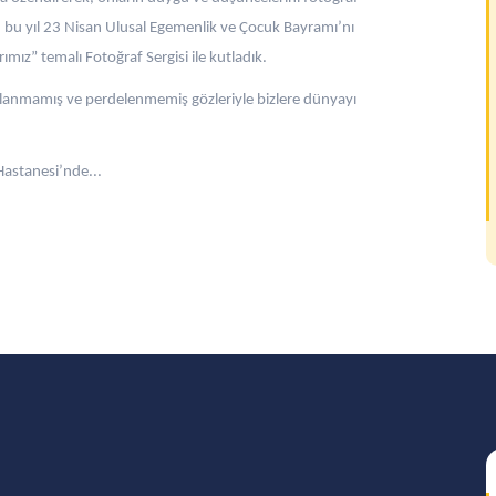
, bu yıl 23 Nisan Ulusal Egemenlik ve Çocuk Bayramı’nı
ımız” temalı Fotoğraf Sergisi ile kutladık.
ulanmamış ve perdelenmemiş gözleriyle bizlere dünyayı
Hastanesi’nde...