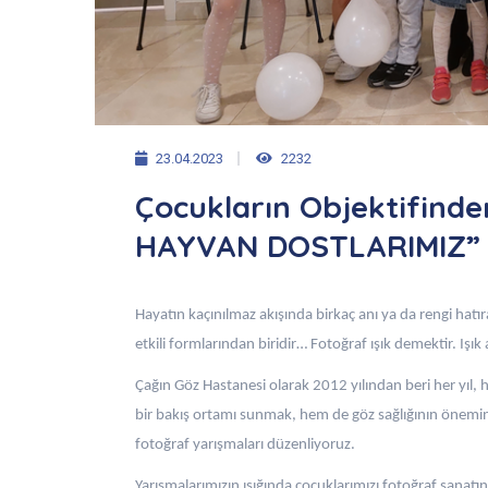
23.04.2023
2232
Çocukların Objektifind
HAYVAN DOSTLARIMIZ”
Hayatın kaçınılmaz akışında birkaç anı ya da rengi hatır
etkili formlarından biridir… Fotoğraf ışık demektir. Iş
Çağın Göz Hastanesi olarak 2012 yılından beri her yıl
bir bakış ortamı sunmak, hem de göz sağlığının önemin
fotoğraf yarışmaları düzenliyoruz.
Yarışmalarımızın ışığında çocuklarımızı fotoğraf sanatı