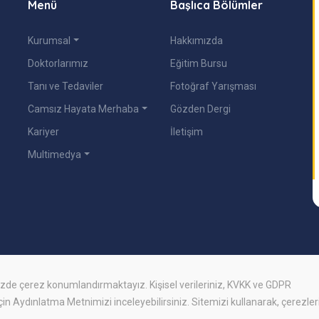
Menü
Başlıca Bölümler
Kurumsal
Hakkımızda
Doktorlarımız
Eğitim Bursu
Tanı ve Tedaviler
Fotoğraf Yarışması
Camsız Hayata Merhaba
Gözden Dergi
Kariyer
İletişim
Multimedya
mizde
çerez
konumlandırmaktayız. Kişisel verileriniz, KVKK ve GDPR
için
Aydınlatma Metnimizi
inceleyebilirsiniz. Sitemizi kullanarak, çerezler