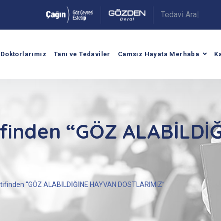
|
.
Doktorlarımız
Tanı ve Tedaviler
Camsız Hayata Merhaba
K
tifinden “GÖZ ALABİLD
ektifinden “GÖZ ALABİLDİĞİNE HAYVAN DOSTLARIMIZ”