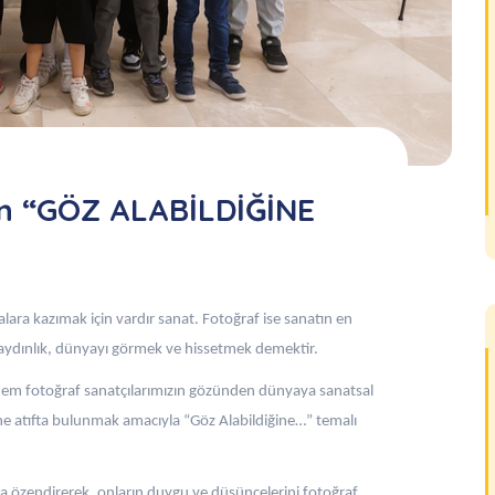
en “GÖZ ALABİLDİĞİNE
alara kazımak için vardır sanat. Fotoğraf ise sanatın en
ık aydınlık, dünyayı görmek ve hissetmek demektir.
, hem fotoğraf sanatçılarımızın gözünden dünyaya sanatsal
e atıfta bulunmak amacıyla “Göz Alabildiğine…” temalı
na özendirerek, onların duygu ve düşüncelerini fotoğraf