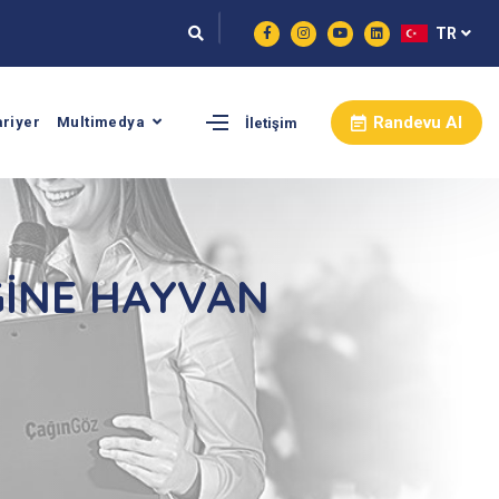
TR
Randevu Al
ariyer
Multimedya
İletişim
İĞİNE HAYVAN