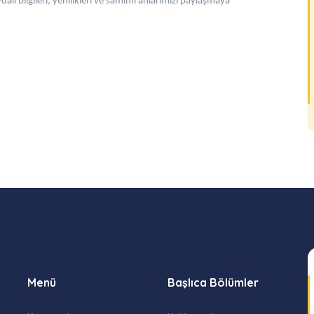
dalı bilgileri, yenilikleri ve samimi anlarımızı paylaşmaya
Menü
Başlıca Bölümler