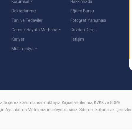
Kurumsal
Hakkımızda
Doktorlarımız
Eğitim Bursu
Tanı ve Tedaviler
Fotoğraf Yarışması
Camsız Hayata Merhaba
Gözden Dergi
Kariyer
İletişim
Multimedya
mizde
çerez
konumlandırmaktayız. Kişisel verileriniz, KVKK ve GDPR
için
Aydınlatma Metnimizi
inceleyebilirsiniz. Sitemizi kullanarak, çerezler