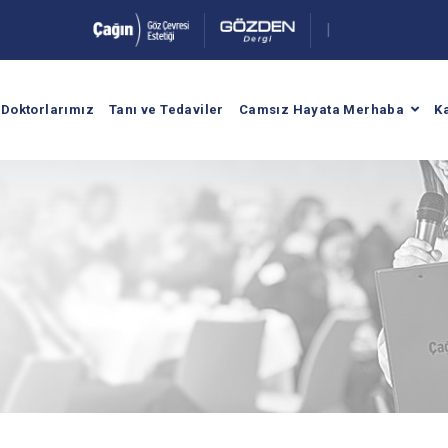
M
a
k
a
l
e
|
.
Doktorlarımız
Tanı ve Tedaviler
Camsız Hayata Merhaba
K