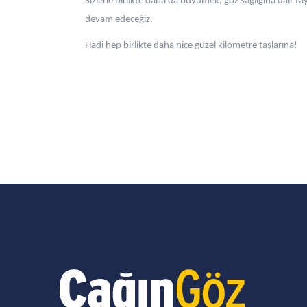
Sizlerle birlikte daha da büyümek, göz sağlığına dair fay
devam edeceğiz.
Hadi hep birlikte daha nice güzel kilometre taşlarına!