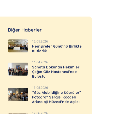
Diğer Haberler
12.05.2026
Hemşireler Günü’nü Birlikte
Kutladık
11.04.2026
Sanata Dokunan Hekimler
Çağın Göz Hastanesi’nde
Buluştu
13.05.2026
“Göz Alabildiğine Köprüler”
Fotoğraf Sergisi Kocaeli
Arkeoloji Müzesi’nde Açıldı
12.06.2026