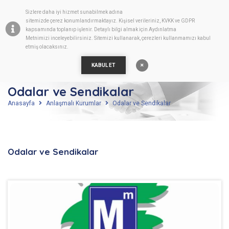
Sizlere daha iyi hizmet sunabilmek adına
TR
sitemizde
çerez
konumlandırmaktayız. Kişisel verileriniz, KVKK ve GDPR
kapsamında toplanıp işlenir. Detaylı bilgi almak için
Aydınlatma
Metnimizi
inceleyebilirsiniz. Sitemizi kullanarak, çerezleri kullanmamızı kabul
etmiş olacaksınız.
KABUL ET
Odalar ve Sendikalar
Anasayfa
Anlaşmalı Kurumlar
Odalar ve Sendikalar
Odalar ve Sendikalar