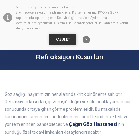
Sizlere daha iyi hizmet sunabilmek adına
TR
sitemizde
çerez
konumlandırmaktayız. Kişisel verileriniz, KVKK ve GDPR
kapsamında toplanıp işlenir. Detaylı bilgi almak için
Aydınlatma
Metnimizi
inceleyebilirsiniz. Sitemizi kullanarak, çerezleri kullanmamızı kabul
etmiş olacaksınız.
KABUL ET
Refraksiyon Kusurları
Göz sağlığı, hayatımızın her alanında kritik bir öneme sahiptir.
Refraksiyon kusurları, gözün ışığı doğru şekilde odaklayamaması
sonucunda ortaya çıkan görme problemleridir. Bu makalede,
kusurlarının türlerinden, nedenlerinden, belirtilerinden ve tedavi
Çağın Göz Hastanesi
yöntemlerinden bahsedilecek ve
'nin
sunduğu özel tedavi imkanları detaylandırılacaktır.