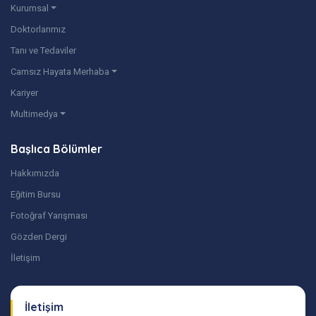
Kurumsal
Doktorlarımız
Tanı ve Tedaviler
Camsız Hayata Merhaba
Kariyer
Multimedya
Başlıca Bölümler
Hakkımızda
Eğitim Bursu
Fotoğraf Yarışması
Gözden Dergi
İletişim
İletişim