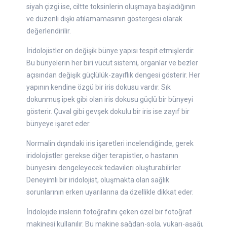
siyah çizgi ise, ciltte toksinlerin oluşmaya başladığının
ve düzenli dışkı atılamamasının göstergesi olarak
değerlendirilir.
İridolojistler on değişik bünye yapısı tespit etmişlerdir.
Bu bünyelerin her biri vücut sistemi, organlar ve bezler
açısından değişik güçlülük-zayıflık dengesi gösterir. Her
yapının kendine özgü bir iris dokusu vardır. Sık
dokunmuş ipek gibi olan iris dokusu güçlü bir bünyeyi
gösterir. Çuval gibi gevşek dokulu bir iris ise zayıf bir
bünyeye işaret eder.
Normalin dışındaki iris işaretleri incelendiğinde, gerek
iridolojistler gerekse diğer terapistler, o hastanın
bünyesini dengeleyecek tedavileri oluşturabilirler.
Deneyimli bir iridolojist, oluşmakta olan sağlık
sorunlarının erken uyarılarına da özellikle dikkat eder.
İridolojide irislerin fotoğrafını çeken özel bir fotoğraf
makinesi kullanılır. Bu makine sağdan-sola, yukarı-aşağı,