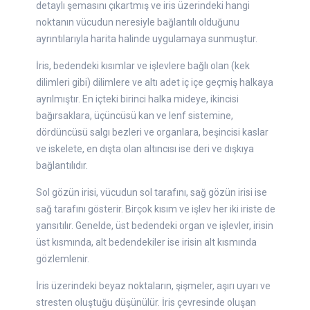
detaylı şemasını çıkartmış ve iris üzerindeki hangi
noktanın vücudun neresiyle bağlantılı olduğunu
ayrıntılarıyla harita halinde uygulamaya sunmuştur.
İris, bedendeki kısımlar ve işlevlere bağlı olan (kek
dilimleri gibi) dilimlere ve altı adet iç içe geçmiş halkaya
ayrılmıştır. En içteki birinci halka mideye, ikincisi
bağırsaklara, üçüncüsü kan ve lenf sistemine,
dördüncüsü salgı bezleri ve organlara, beşincisi kaslar
ve iskelete, en dışta olan altıncısı ise deri ve dışkıya
bağlantılıdır.
Sol gözün irisi, vücudun sol tarafını, sağ gözün irisi ise
sağ tarafını gösterir. Birçok kısım ve işlev her iki iriste de
yansıtılır. Genelde, üst bedendeki organ ve işlevler, irisin
üst kısmında, alt bedendekiler ise irisin alt kısmında
gözlemlenir.
İris üzerindeki beyaz noktaların, şişmeler, aşırı uyarı ve
stresten oluştuğu düşünülür. İris çevresinde oluşan