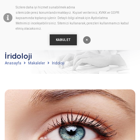
Sizlere daha iyi hizmet sunabilmek adına
TR
sitemizde
çerez
konumlandırmaktayız. Kişisel verileriniz, KVKK ve GDPR
kapsamında toplanıp işlenir. Detaylı bilgi almak için
Aydınlatma
Metnimizi
inceleyebilirsiniz. Sitemizi kullanarak, çerezleri kullanmamızı kabul
etmiş olacaksınız.
KABUL ET
İridoloji
Anasayfa
Makaleler
İridoloji