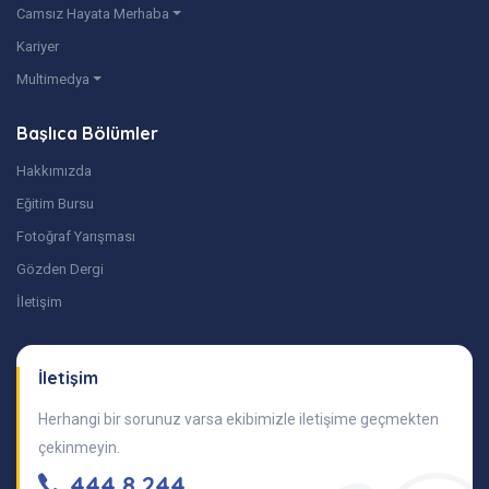
Camsız Hayata Merhaba
Kariyer
Multimedya
Başlıca Bölümler
Hakkımızda
Eğitim Bursu
Fotoğraf Yarışması
Gözden Dergi
İletişim
İletişim
Herhangi bir sorunuz varsa ekibimizle iletişime geçmekten
çekinmeyin.
444 8 244