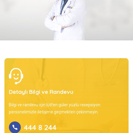
Detaylı Bilgi ve Randevu
Bilgi ve randevu için lütfen güler yüzlü resepsiyon
personelimizle iletişime geçmekten çekinmeyin.
444 8 244