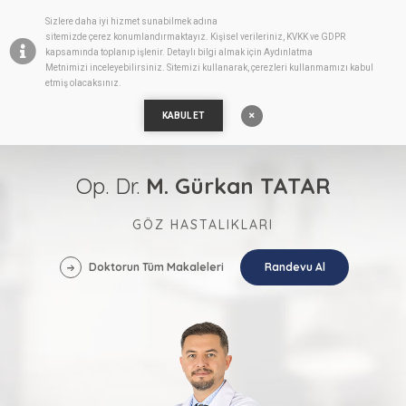
Sizlere daha iyi hizmet sunabilmek adına
TR
sitemizde
çerez
konumlandırmaktayız. Kişisel verileriniz, KVKK ve GDPR
kapsamında toplanıp işlenir. Detaylı bilgi almak için
Aydınlatma
Metnimizi
inceleyebilirsiniz. Sitemizi kullanarak, çerezleri kullanmamızı kabul
etmiş olacaksınız.
KABUL ET
Op. Dr.
M. Gürkan TATAR
GÖZ HASTALIKLARI
Doktorun Tüm Makaleleri
Randevu Al