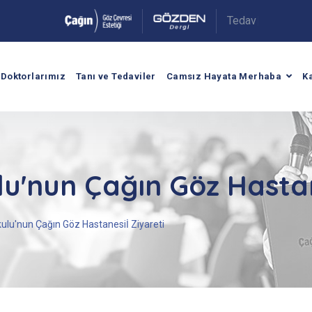
T
e
d
a
v
i
A
r
a
|
.
Doktorlarımız
Tanı ve Tedaviler
Camsız Hayata Merhaba
K
lu'nun Çağın Göz Hastan
kulu'nun Çağın Göz Hastanesiİ Ziyareti