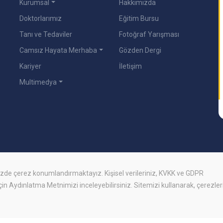
Kurumsal
Hakkımızda
Doktorlarımız
Eğitim Bursu
Tanı ve Tedaviler
Fotoğraf Yarışması
Camsız Hayata Merhaba
Gözden Dergi
Kariyer
İletişim
Multimedya
mizde
çerez
konumlandırmaktayız. Kişisel verileriniz, KVKK ve GDPR
için
Aydınlatma Metnimizi
inceleyebilirsiniz. Sitemizi kullanarak, çerezler