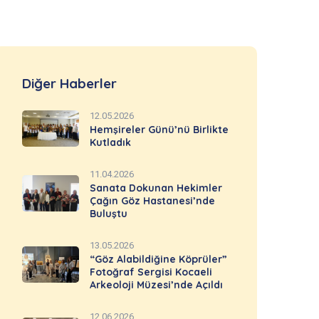
Diğer Haberler
12.05.2026
Hemşireler Günü’nü Birlikte
Kutladık
11.04.2026
Sanata Dokunan Hekimler
Çağın Göz Hastanesi’nde
Buluştu
13.05.2026
“Göz Alabildiğine Köprüler”
Fotoğraf Sergisi Kocaeli
Arkeoloji Müzesi’nde Açıldı
12.06.2026