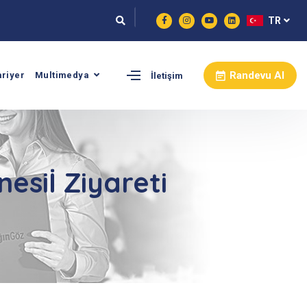
TR
Randevu Al
ariyer
Multimedya
İletişim
esiİ Ziyareti