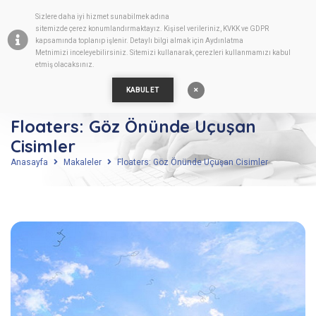
Sizlere daha iyi hizmet sunabilmek adına
TR
sitemizde
çerez
konumlandırmaktayız. Kişisel verileriniz, KVKK ve GDPR
kapsamında toplanıp işlenir. Detaylı bilgi almak için
Aydınlatma
Metnimizi
inceleyebilirsiniz. Sitemizi kullanarak, çerezleri kullanmamızı kabul
etmiş olacaksınız.
KABUL ET
Floaters: Göz Önünde Uçuşan
Cisimler
Anasayfa
Makaleler
Floaters: Göz Önünde Uçuşan Cisimler