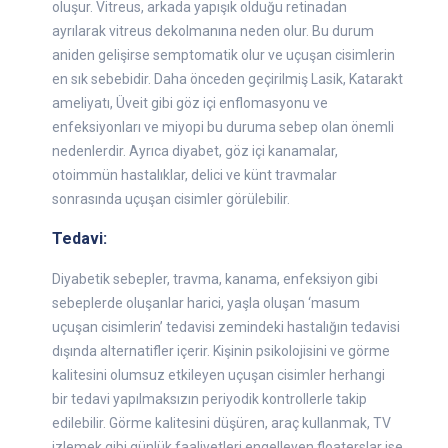
oluşur. Vitreus, arkada yapışık olduğu retinadan
ayrılarak vitreus dekolmanına neden olur. Bu durum
aniden gelişirse semptomatik olur ve uçuşan cisimlerin
en sık sebebidir. Daha önceden geçirilmiş Lasik, Katarakt
ameliyatı, Üveit gibi göz içi enflomasyonu ve
enfeksiyonları ve miyopi bu duruma sebep olan önemli
nedenlerdir. Ayrıca diyabet, göz içi kanamalar,
otoimmün hastalıklar, delici ve künt travmalar
sonrasında uçuşan cisimler görülebilir.
Tedavi:
Diyabetik sebepler, travma, kanama, enfeksiyon gibi
sebeplerde oluşanlar harici, yaşla oluşan ‘masum
uçuşan cisimlerin’ tedavisi zemindeki hastalığın tedavisi
dışında alternatifler içerir. Kişinin psikolojisini ve görme
kalitesini olumsuz etkileyen uçuşan cisimler herhangi
bir tedavi yapılmaksızın periyodik kontrollerle takip
edilebilir. Görme kalitesini düşüren, araç kullanmak, TV
izlemek gibi günlük faaliyetleri engelleyen floaterslar ise