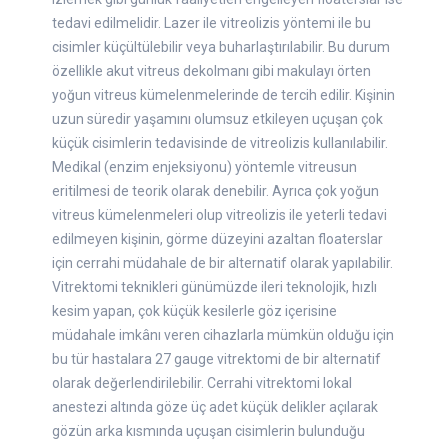
tedavi edilmelidir. Lazer ile vitreolizis yöntemi ile bu
cisimler küçültülebilir veya buharlaştırılabilir. Bu durum
özellikle akut vitreus dekolmanı gibi makulayı örten
yoğun vitreus kümelenmelerinde de tercih edilir. Kişinin
uzun süredir yaşamını olumsuz etkileyen uçuşan çok
küçük cisimlerin tedavisinde de vitreolizis kullanılabilir.
Medikal (enzim enjeksiyonu) yöntemle vitreusun
eritilmesi de teorik olarak denebilir. Ayrıca çok yoğun
vitreus kümelenmeleri olup vitreolizis ile yeterli tedavi
edilmeyen kişinin, görme düzeyini azaltan floaterslar
için cerrahi müdahale de bir alternatif olarak yapılabilir.
Vitrektomi teknikleri günümüzde ileri teknolojik, hızlı
kesim yapan, çok küçük kesilerle göz içerisine
müdahale imkânı veren cihazlarla mümkün olduğu için
bu tür hastalara 27 gauge vitrektomi de bir alternatif
olarak değerlendirilebilir. Cerrahi vitrektomi lokal
anestezi altında göze üç adet küçük delikler açılarak
gözün arka kısmında uçuşan cisimlerin bulunduğu