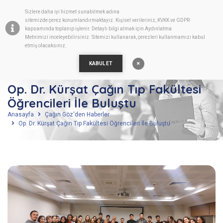
Sizlere daha iyi hizmet sunabilmek adına
TR
sitemizde
çerez
konumlandırmaktayız. Kişisel verileriniz, KVKK ve GDPR
kapsamında toplanıp işlenir. Detaylı bilgi almak için
Aydınlatma
Metnimizi
inceleyebilirsiniz. Sitemizi kullanarak, çerezleri kullanmamızı kabul
etmiş olacaksınız.
KABUL ET
Op. Dr. Kürşat Çağın Tıp Fakültesi
Öğrencileri İle Buluştu
Anasayfa
Çağın Göz'den Haberler
Op. Dr. Kürşat Çağın Tıp Fakültesi Öğrencileri İle Buluştu