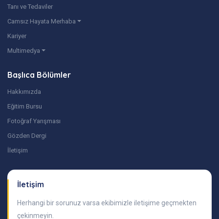
Tanı ve Tedaviler
Camsız Hayata Merhaba
Kariyer
Multimedya
Başlıca Bölümler
Hakkımızda
Eğitim Bursu
Fotoğraf Yarışması
Gözden Dergi
İletişim
İletişim
Herhangi bir sorunuz varsa ekibimizle iletişime geçmekten
çekinmeyin.