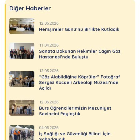
Diğer Haberler
12.05.2026
Hemşireler Günü’nü Birlikte Kutladık
11.04.2026
Sanata Dokunan Hekimler Çağın Göz
Hastanesi’nde Buluştu
13.05.2026
“Göz Alabildiğine Köprüler” Fotoğraf
Sergisi Kocaeli Arkeoloji Müzesi’nde
Açıldı
12.06.2026
Burs Öğrencilerimizin Mezuniyet
Sevincini Paylaştık
04.05.2026
İş Sağlığı ve Güvenliği Bilinci İçin
Sahadaydık