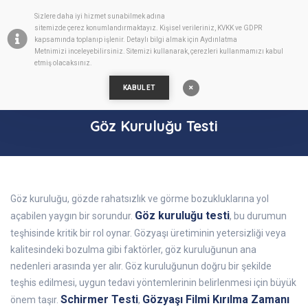
Sizlere daha iyi hizmet sunabilmek adına
TR
sitemizde
çerez
konumlandırmaktayız. Kişisel verileriniz, KVKK ve GDPR
kapsamında toplanıp işlenir. Detaylı bilgi almak için
Aydınlatma
Metnimizi
inceleyebilirsiniz. Sitemizi kullanarak, çerezleri kullanmamızı kabul
etmiş olacaksınız.
KABUL ET
Göz Kuruluğu Testi
Göz kuruluğu, gözde rahatsızlık ve görme bozukluklarına yol
Göz kuruluğu testi
açabilen yaygın bir sorundur.
, bu durumun
teşhisinde kritik bir rol oynar. Gözyaşı üretiminin yetersizliği veya
kalitesindeki bozulma gibi faktörler, göz kuruluğunun ana
nedenleri arasında yer alır. Göz kuruluğunun doğru bir şekilde
teşhis edilmesi, uygun tedavi yöntemlerinin belirlenmesi için büyük
Schirmer Testi
Gözyaşı Filmi Kırılma Zamanı
önem taşır.
,