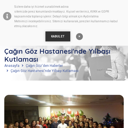
Sizlere daha iyi hizmet sunabilmek adına
TR
sitemizde
çerez
konumlandırmaktayız. Kişisel verileriniz, KVKK ve GDPR
kapsamında toplanıp işlenir. Detaylı bilgi almak için
Aydınlatma
Metnimizi
inceleyebilirsiniz. Sitemizi kullanarak, çerezleri kullanmamızı kabul
etmiş olacaksınız.
KABUL ET
Çağın Göz Hastanesi'nde Yılbaşı
Kutlaması
Anasayfa
Çağın Göz'den Haberler
Çağın Göz Hastanesi'nde Yılbaşı Kutlaması