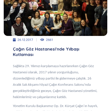
26.12.2017
2661
Çağın Göz Hastanesi'nde Yılbaşı
Kutlaması
Sağlıkta 29. Yılımızı karşılamaya hazırlanırken Çağın Göz
Hastanesi olarak, 2017 yılının yorgunluğunu,
düzenlediğimiz yılbaşı partisi ile gidermeye çalıştık. 26
Aralık Salı Akşamı Niyazi Çağın Konferans Salonu'nda
gerçekleştirdiğimiz geceye, Çağın Göz Hastanesi yönetimi,
hekimlerimiz ve çalışanlarımız katıldı.
Yönetim Kurulu Başkanımız Op. Dr. Kürşat Çağın’ın hayırlı,