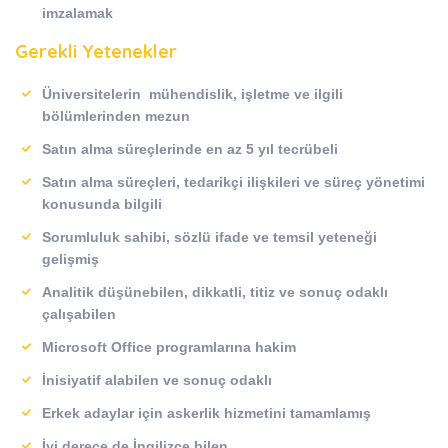
imzalamak
Gerekli Yetenekler
Üniversitelerin mühendislik, işletme ve ilgili
bölümlerinden mezun
Satın alma süreçlerinde en az 5 yıl tecrübeli
Satın alma süreçleri, tedarikçi ilişkileri ve süreç yönetimi
konusunda bilgili
Sorumluluk sahibi, sözlü ifade ve temsil yeteneği
gelişmiş
Analitik düşünebilen, dikkatli, titiz ve sonuç odaklı
çalışabilen
Microsoft Office programlarına hakim
İnisiyatif alabilen ve sonuç odaklı
Erkek adaylar için askerlik hizmetini tamamlamış
İyi derece de İngilizce bilen