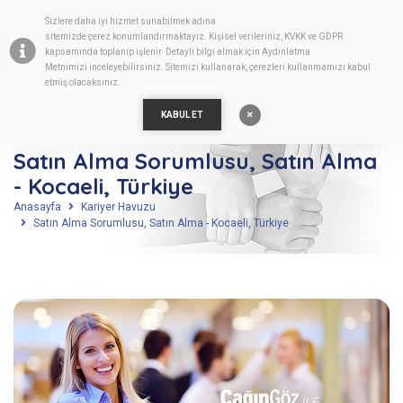
Sizlere daha iyi hizmet sunabilmek adına
TR
sitemizde
çerez
konumlandırmaktayız. Kişisel verileriniz, KVKK ve GDPR
kapsamında toplanıp işlenir. Detaylı bilgi almak için
Aydınlatma
Metnimizi
inceleyebilirsiniz. Sitemizi kullanarak, çerezleri kullanmamızı kabul
etmiş olacaksınız.
KABUL ET
Satın Alma Sorumlusu, Satın Alma
- Kocaeli, Türkiye
Anasayfa
Kariyer Havuzu
Satın Alma Sorumlusu, Satın Alma - Kocaeli, Türkiye