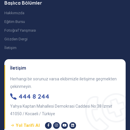
Başlıca Bölümler
Hakkımızda
Eğitim Bursu
Fotoğraf Yarışması
Gözden Dergi
İletişim
İletişim
Herhangi bir sorunuz varsa ekibimizle iletişime geçmekten
çekinmeyin.
444 8 244
Yahya Kaptan Mahallesi Demokrasi Caddesi No:38 İzmit
41050 / Kocaeli / Türkiye
Yol Tarifi Al