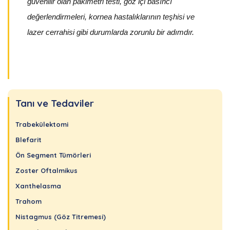
güvenilir olan pakimetri testi, göz içi basıncı
değerlendirmeleri, kornea hastalıklarının teşhisi ve
lazer cerrahisi gibi durumlarda zorunlu bir adımdır.
Tanı ve Tedaviler
Trabekülektomi
Blefarit
Ön Segment Tümörleri
Zoster Oftalmikus
Xanthelasma
Trahom
Nistagmus (Göz Titremesi)