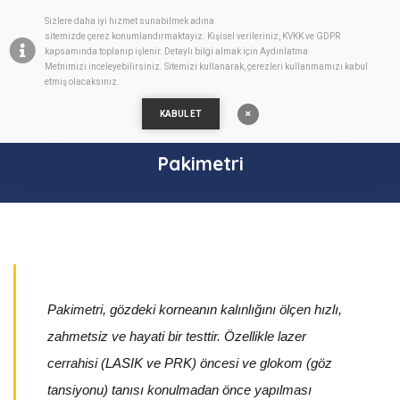
Sizlere daha iyi hizmet sunabilmek adına
TR
sitemizde
çerez
konumlandırmaktayız. Kişisel verileriniz, KVKK ve GDPR
kapsamında toplanıp işlenir. Detaylı bilgi almak için
Aydınlatma
Metnimizi
inceleyebilirsiniz. Sitemizi kullanarak, çerezleri kullanmamızı kabul
etmiş olacaksınız.
KABUL ET
Pakimetri
Pakimetri, gözdeki korneanın kalınlığını ölçen hızlı,
zahmetsiz ve hayati bir testtir. Özellikle lazer
cerrahisi (LASIK ve PRK) öncesi ve glokom (göz
tansiyonu) tanısı konulmadan önce yapılması