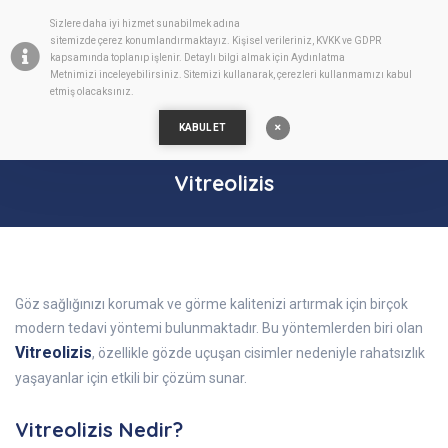
Sizlere daha iyi hizmet sunabilmek adına
TR
sitemizde
çerez
konumlandırmaktayız. Kişisel verileriniz, KVKK ve GDPR
kapsamında toplanıp işlenir. Detaylı bilgi almak için
Aydınlatma
Metnimizi
inceleyebilirsiniz. Sitemizi kullanarak, çerezleri kullanmamızı kabul
etmiş olacaksınız.
KABUL ET
Vitreolizis
Göz sağlığınızı korumak ve görme kalitenizi artırmak için birçok
modern tedavi yöntemi bulunmaktadır. Bu yöntemlerden biri olan
Vitreolizis
, özellikle gözde uçuşan cisimler nedeniyle rahatsızlık
yaşayanlar için etkili bir çözüm sunar.
Vitreolizis Nedir?