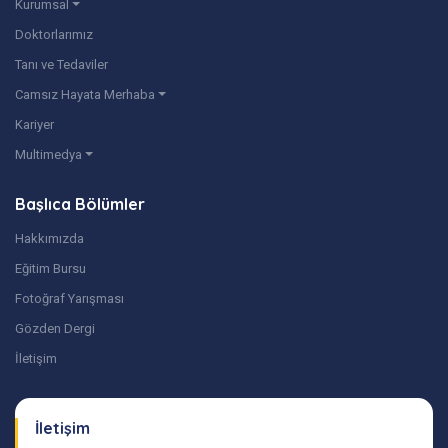
Kurumsal
Doktorlarımız
Tanı ve Tedaviler
Camsız Hayata Merhaba
Kariyer
Multimedya
Başlıca Bölümler
Hakkımızda
Eğitim Bursu
Fotoğraf Yarışması
Gözden Dergi
İletişim
İletişim