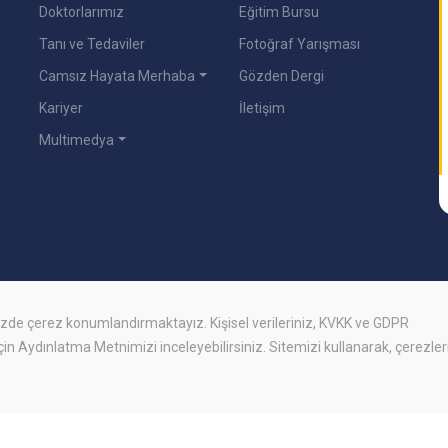
Doktorlarımız
Eğitim Bursu
Tanı ve Tedaviler
Fotoğraf Yarışması
Camsız Hayata Merhaba
Gözden Dergi
Kariyer
İletişim
Multimedya
mizde
çerez
konumlandırmaktayız. Kişisel verileriniz, KVKK ve GDPR
için
Aydınlatma Metnimizi
inceleyebilirsiniz. Sitemizi kullanarak, çerezler