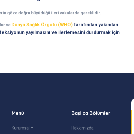
rin göze doğru büyüdüğü ileri vakalarda gereklidir.
Dünya Sağlık Örgütü (WHO)
tarafından yakından
dur ve
nfeksiyonun yayılmasını ve ilerlemesini durdurmak için
Menü
Başlıca Bölümler
Kurumsal
Hakkımızda