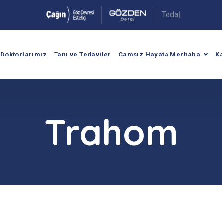
T
e
d
a
v
i
A
r
a
|
.
Doktorlarımız
Tanı ve Tedaviler
Camsız Hayata Merhaba
K
Trahom