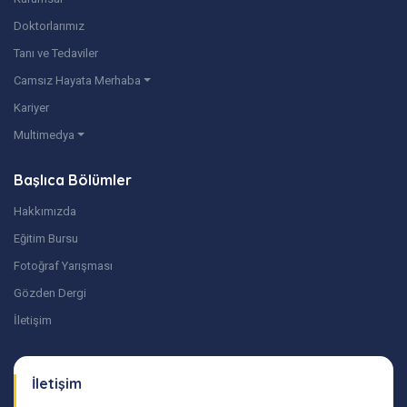
Doktorlarımız
Tanı ve Tedaviler
Camsız Hayata Merhaba
Kariyer
Multimedya
Başlıca Bölümler
Hakkımızda
Eğitim Bursu
Fotoğraf Yarışması
Gözden Dergi
İletişim
İletişim