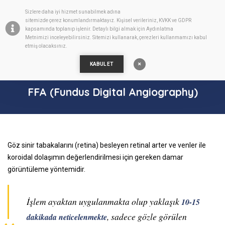
Sizlere daha iyi hizmet sunabilmek adına
TR
sitemizde
çerez
konumlandırmaktayız. Kişisel verileriniz, KVKK ve GDPR
kapsamında toplanıp işlenir. Detaylı bilgi almak için
Aydınlatma
Metnimizi
inceleyebilirsiniz. Sitemizi kullanarak, çerezleri kullanmamızı kabul
etmiş olacaksınız.
KABUL ET
FFA (Fundus Digital Angiography)
Göz sinir tabakalarını (retina) besleyen retinal arter ve venler ile
koroidal dolaşımın değerlendirilmesi için gereken damar
görüntüleme yöntemidir.
İşlem ayaktan uygulanmakta olup yaklaşık
10-15
, sadece gözle görülen
dakikada neticelenmekte