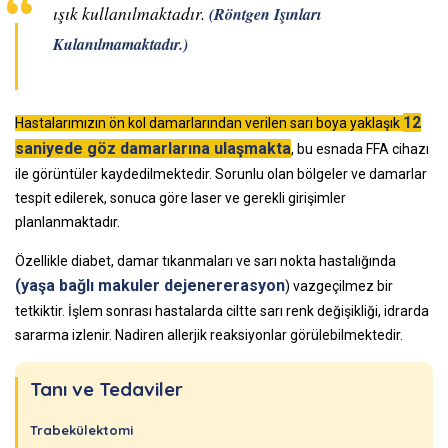
ışık kullanılmaktadır.
(Röntgen Işınları
Kulanılmamaktadır.)
12
Hastalarımızın ön kol damarlarından verilen sarı boya yaklaşık
saniyede göz damarlarına ulaşmakta
, bu esnada FFA cihazı
ile görüntüler kaydedilmektedir. Sorunlu olan bölgeler ve damarlar
tespit edilerek, sonuca göre laser ve gerekli girişimler
planlanmaktadır.
Özellikle diabet, damar tıkanmaları ve sarı nokta hastalığında
(yaşa bağlı makuler dejenererasyon
) vazgeçilmez bir
tetkiktir. İşlem sonrası hastalarda ciltte sarı renk değişikliği, idrarda
sararma izlenir. Nadiren allerjik reaksiyonlar görülebilmektedir.
Tanı ve Tedaviler
Trabekülektomi