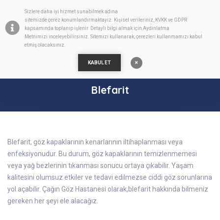
Sizlere daha iyi hizmet sunabilmek adına
TR
sitemizde
çerez
konumlandırmaktayız. Kişisel verileriniz, KVKK ve GDPR
kapsamında toplanıp işlenir. Detaylı bilgi almak için
Aydınlatma
Metnimizi
inceleyebilirsiniz. Sitemizi kullanarak, çerezleri kullanmamızı kabul
etmiş olacaksınız.
KABUL ET
Blefarit
Blefarit, göz kapaklarının kenarlarının iltihaplanması veya
enfeksiyonudur. Bu durum, göz kapaklarının temizlenmemesi
veya yağ bezlerinin tıkanması sonucu ortaya çıkabilir. Yaşam
kalitesini olumsuz etkiler ve tedavi edilmezse ciddi göz sorunlarına
yol açabilir. Çağın Göz Hastanesi olarak,blefarit hakkında bilmeniz
gereken her şeyi ele alacağız.