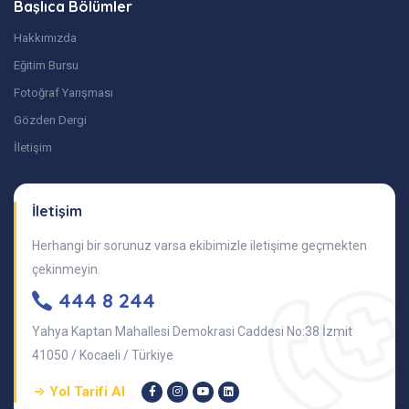
Başlıca Bölümler
Hakkımızda
Eğitim Bursu
Fotoğraf Yarışması
Gözden Dergi
İletişim
İletişim
Herhangi bir sorunuz varsa ekibimizle iletişime geçmekten
çekinmeyin.
444 8 244
Yahya Kaptan Mahallesi Demokrasi Caddesi No:38 İzmit
41050 / Kocaeli / Türkiye
Yol Tarifi Al