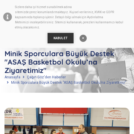
Sizlere daha iyi hizmet sunabilmek adına
TR
sitemizde
çerez
konumlandırmaktayız. Kişisel verileriniz, KVKK ve GDPR
kapsamında toplanıp işlenir. Detaylı bilgi almak için
Aydınlatma
Metnimizi
inceleyebilirsiniz. Sitemizi kullanarak, çerezleri kullanmamızı kabul
etmiş olacaksınız.
KABUL ET
Minik Sporculara Büyük Destek
"ASAŞ Basketbol Okulu’na
Ziyaretimiz"
Anasayfa
Çağın Göz'den Haberler
Minik Sporculara Büyük Destek "ASAŞ Basketbol Okulu’na Ziyaretimiz"