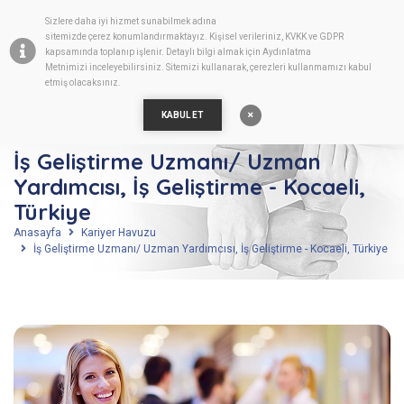
Sizlere daha iyi hizmet sunabilmek adına
TR
sitemizde
çerez
konumlandırmaktayız. Kişisel verileriniz, KVKK ve GDPR
kapsamında toplanıp işlenir. Detaylı bilgi almak için
Aydınlatma
Metnimizi
inceleyebilirsiniz. Sitemizi kullanarak, çerezleri kullanmamızı kabul
etmiş olacaksınız.
KABUL ET
İş Geliştirme Uzmanı/ Uzman
Yardımcısı, İş Geliştirme - Kocaeli,
Türkiye
Anasayfa
Kariyer Havuzu
İş Geliştirme Uzmanı/ Uzman Yardımcısı, İş Geliştirme - Kocaeli, Türkiye