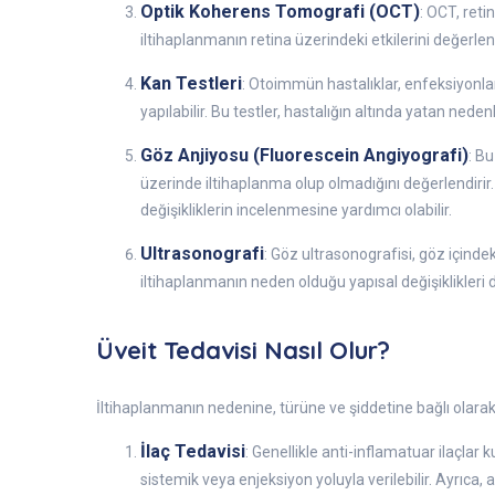
Optik Koherens Tomografi (OCT)
: OCT, reti
iltihaplanmanın retina üzerindeki etkilerini değerlend
Kan Testleri
: Otoimmün hastalıklar, enfeksiyonlar 
yapılabilir. Bu testler, hastalığın altında yatan neden
Göz Anjiyosu (Fluorescein Angiyografi)
: Bu
üzerinde iltihaplanma olup olmadığını değerlendirir
değişikliklerin incelenmesine yardımcı olabilir.
Ultrasonografi
: Göz ultrasonografisi, göz içindek
iltihaplanmanın neden olduğu yapısal değişiklikleri d
Üveit Tedavisi Nasıl Olur?
İltihaplanmanın nedenine, türüne ve şiddetine bağlı olarak d
İlaç Tedavisi
: Genellikle anti-inflamatuar ilaçlar k
sistemik veya enjeksiyon yoluyla verilebilir. Ayrıca, 