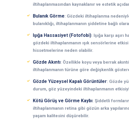
iltihaplanmasından kaynaklanır ve estetik açıdan 
Bulanık Görme
: Gözdeki iltihaplanma nedeniy
bulanıklığı, iltihaplanmanın şiddetine bağlı olar
Işığa Hassasiyet (Fotofobi)
: Işığa karşı aşırı 
gözdeki iltihaplanmanın ışık sensörlerine etkisi
hissetmelerine neden olabilir.
Gözde Akıntı
: Özellikle koyu veya berrak akıntıla
iltihaplanmanın türüne göre değişkenlik göstereb
Gözde Yüzeysel Kapalı Görüntüler
: Gözde yüz
durum, göz yüzeyindeki iltihaplanmanın etkisiyle
Kötü Görüş ve Görme Kaybı
: Şiddetli formlar
iltihaplanmanın retina gibi gözün arka yapıları
yaşam kalitesini düşürebilir.