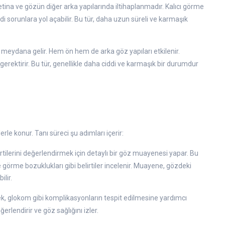
etina ve gözün diğer arka yapılarında iltihaplanmadır. Kalıcı görme
i sorunlara yol açabilir. Bu tür, daha uzun süreli ve karmaşık
meydana gelir. Hem ön hem de arka göz yapıları etkilenir.
gerektirir. Bu tür, genellikle daha ciddi ve karmaşık bir durumdur
le konur. Tanı süreci şu adımları içerir:
irtilerini değerlendirmek için detaylı bir göz muayenesi yapar. Bu
e görme bozuklukları gibi belirtiler incelenir. Muayene, gözdeki
ilir.
ek, glokom gibi komplikasyonların tespit edilmesine yardımcı
ğerlendirir ve göz sağlığını izler.