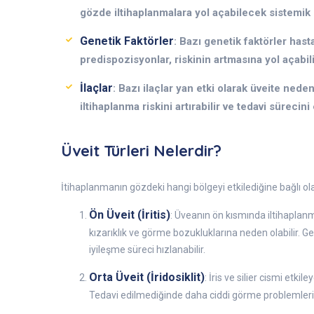
gözde iltihaplanmalara yol açabilecek sistemik so
Genetik Faktörler
: Bazı genetik faktörler hastal
predispozisyonlar, riskinin artmasına yol açabilir
İlaçlar
: Bazı ilaçlar yan etki olarak üveite neden 
iltihaplanma riskini artırabilir ve tedavi sürecini 
Üveit Türleri Nelerdir?
İtihaplanmanın gözdeki hangi bölgeyi etkilediğine bağlı olara
Ön Üveit (İritis)
: Üveanın ön kısmında iltihaplanmad
kızarıklık ve görme bozukluklarına neden olabilir. Gen
iyileşme süreci hızlanabilir.
Orta Üveit (İridosiklit)
: İris ve silier cismi etk
Tedavi edilmediğinde daha ciddi görme problemlerine 