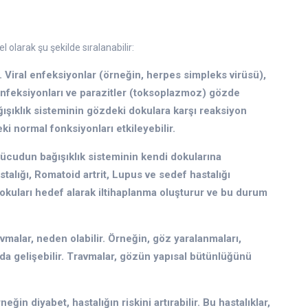
 olarak şu şekilde sıralanabilir:
ir. Viral enfeksiyonlar (örneğin, herpes simpleks virüsü),
enfeksiyonları ve parazitler (toksoplazmoz) gözde
ğışıklık sisteminin gözdeki dokulara karşı reaksiyon
i normal fonksiyonları etkileyebilir.
vücudun bağışıklık sisteminin kendi dokularına
talığı, Romatoid artrit, Lupus ve sedef hastalığı
 dokuları hedef alarak iltihaplanma oluşturur ve bu durum
vmalar, neden olabilir. Örneğin, göz yaralanmaları,
da gelişebilir. Travmalar, gözün yapısal bütünlüğünü
neğin diyabet, hastalığın riskini artırabilir. Bu hastalıklar,