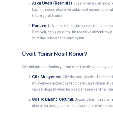
Arka Üveit (Retinitis)
: Üveanın arka kısmında, r
kaybına neden olabilir ve tedavi edilmezse daha cidd
tedavi gerektirebilir.
Panuveit
: Üveanın tüm bölümlerinde iltihaplanma 
Panuveit, geniş kapsamlı bir tedavi ve düzenli takip 
ve tedavi süreci daha karmaşıktır.
Üveit Tanısı Nasıl Konur?
Göz doktoru tarafından yapılan çeşitli testler ve muayeneler
Göz Muayenesi
: Göz doktoru, gözdeki iltihap bel
muayenede gözün çeşitli bölgeleri, ağrı, kızarıklık v
yapısal değişikliklerin tespit edilmesine yardımcı olab
Göz İç Basınç Ölçümü
: Gözün iç basıncını ölçm
olabilir. Bu test, gözdeki iltihaplanmanın etkilerini de