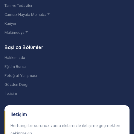
Tanı ve Tedaviler
Camsız Hayata Merhaba
Kariyer
Multimedya
Başlıca Bölümler
Hakkımızda
Eğitim Bursu
Fotoğraf Yarışması
Gözden Dergi
İletişim
İletişim
Herhangi bir sorunuz varsa ekibimizle iletişime geçmekten
çekinmeyin.