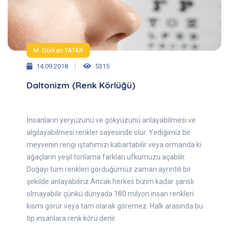
M. Gürkan TATAR
14.09.2018
5315
Daltonizm (Renk Körlüğü)
İnsanların yeryüzünü ve gökyüzünü anlayabilmesi ve
algılayabilmesi renkler sayesinde olur. Yediğimiz bir
meyvenin rengi iştahımızı kabartabilir veya ormanda ki
ağaçların yeşil tonlama farkları ufkumuzu açabilir.
Doğayı tüm renkleri gördüğümüz zaman ayrıntılı bir
şekilde anlayabiliriz.Ancak herkes bizim kadar şanslı
olmayabilir çünkü dünyada 180 milyon insan renkleri
kısmi görür veya tam olarak göremez. Halk arasında bu
tip insanlara renk körü denir.