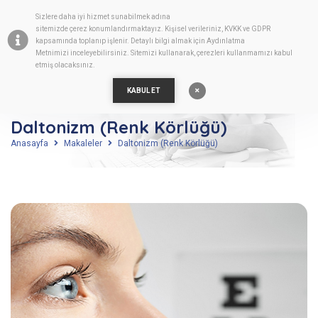
Sizlere daha iyi hizmet sunabilmek adına
TR
sitemizde
çerez
konumlandırmaktayız. Kişisel verileriniz, KVKK ve GDPR
kapsamında toplanıp işlenir. Detaylı bilgi almak için
Aydınlatma
Metnimizi
inceleyebilirsiniz. Sitemizi kullanarak, çerezleri kullanmamızı kabul
etmiş olacaksınız.
KABUL ET
Daltonizm (Renk Körlüğü)
Anasayfa
Makaleler
Daltonizm (Renk Körlüğü)