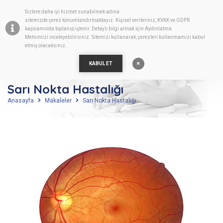
Sizlere daha iyi hizmet sunabilmek adına
TR
sitemizde
çerez
konumlandırmaktayız. Kişisel verileriniz, KVKK ve GDPR
kapsamında toplanıp işlenir. Detaylı bilgi almak için
Aydınlatma
Metnimizi
inceleyebilirsiniz. Sitemizi kullanarak, çerezleri kullanmamızı kabul
etmiş olacaksınız.
KABUL ET
Sarı Nokta Hastalığı
Anasayfa
Makaleler
Sarı Nokta Hastalığı