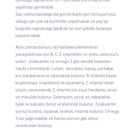
döndüğü saptanırsa OCT testi aylık kontrollerle bile
yapılması gerekebilir.
Sarı nokta hastalığında görme kaybı geri dönüşümsüz
olduğu için çok sık kontroller yapılmalıdır ve yaş tip
bulguları saptandığı takdirde en acil şekilde tedaviye
başlanmalıdır.
Aynı zamanda kuru tip hastalara ilerlemenin
yavaşlatılması için A, C, E vitaminleri ve çinko, selenyum,
lutein , zeaksantin ve omega 3 gibi destek tedavileri
fayda vermektedir. Lutein, domates, havuç, portakal,
kivi, karalahana ve ıspanakda bulunur. A vitamini kayısı,
kuşkonmaz, maydanoz ve ıspanakta, C vitamin siyah
üzüm, narenciyede, E vitamini ise soya fasülyesi, ceviz
ve marulda bulunur. Selenyum, ceviz, et, sakatatlar,
balık ve kabuklu deniz ürünlerinde bulunur. Zeaksantin
yumurta sarısı, ıspanak, brokoli, mısırda bulunur. Omega
3 ise yağlı balıklar ve hamsi somon gibi deniz
ürünlerinde bulunur.