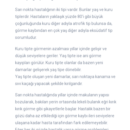
Sarı nokta hastalığının iki tipi vardır. Bunlar yaş ve kuru
tiplerdir. Hastaların yaklaşık yüzde 80’i gibi büyük
çoğunluğunda kuru diğer adıyla atrofik tip bulunsa da,
görme kaybından en çok yaş diğer adıyla eksüdatif tip
sorumludur.
Kuru tipte görmenin azalması yıllar içinde gelişir ve
düşük seviyelere geriler. Yaş tipte ise ani görme
kayıpları görülür. Kuru tipte olanlar da bazen yeni
damarlar gelişerek yaş tipe dönebilir.
Yaş tipte oluşan yeni damarlar, sarı noktaya kanama ve
sıvı kaçağı yapacak şekilde kırılgandır.
Sarı nokta hastalığında yıllar içinde makulanın yapısı
bozularak, bakılan yerin ortasında lekeli bulanık eğri kırık
kırık görme gibi şikayetlerle başlar. Hastalık bazen bir
gözü daha az etkilediği için görme kaybı ileri seviyelere
ulaşana kadar hasta tarafından fark edilemeyebilir.
Eğer her iki gözde hastalık varsa görme problemleri