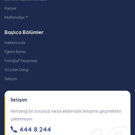
Kariyer
Multimedya
Başlıca Bölümler
Hakkımızda
Eğitim Bursu
Fotoğraf Yarışması
Gözden Dergi
İletişim
İletişim
Herhangi bir sorunuz varsa ekibimizle iletişime geçmekten
çekinmeyin.
444 8 244