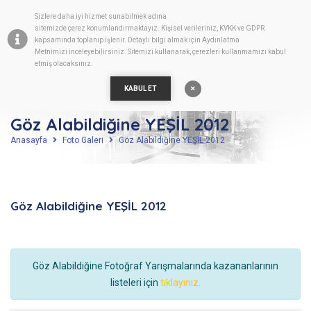
Sizlere daha iyi hizmet sunabilmek adına
TR
sitemizde
çerez
konumlandırmaktayız. Kişisel verileriniz, KVKK ve GDPR
kapsamında toplanıp işlenir. Detaylı bilgi almak için
Aydınlatma
Metnimizi
inceleyebilirsiniz. Sitemizi kullanarak, çerezleri kullanmamızı kabul
etmiş olacaksınız.
KABUL ET
Göz Alabildiğine YEŞİL 2012
Anasayfa
Foto Galeri
Göz Alabildiğine YEŞİL 2012
Göz Alabildiğine YEŞİL 2012
Göz Alabildiğine Fotoğraf Yarışmalarında kazananlarının
listeleri için
tıklayınız.