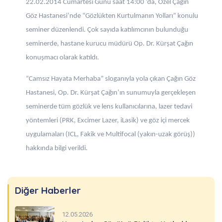
22.02.2014 Cumartesi Günü saat 14:00 ‘da, Özel Çağın
Göz Hastanesi’nde “Gözlükten Kurtulmanın Yolları” konulu
seminer düzenlendi. Çok sayıda katılımcının bulunduğu
seminerde, hastane kurucu müdürü Op. Dr. Kürşat Çağın
konuşmacı olarak katıldı.
“Camsız Hayata Merhaba” sloganıyla yola çıkan Çağın Göz
Hastanesi, Op. Dr. Kürşat Çağın’ın sunumuyla gerçekleşen
seminerde tüm gözlük ve lens kullanıcılarına, lazer tedavi
yöntemleri (PRK, Excimer Lazer, iLasik) ve göz içi mercek
uygulamaları (ICL, Fakik ve Multifocal (yakın-uzak görüş))
hakkında bilgi verildi.
Diğer Haberler
12.05.2026