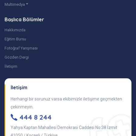
Multimedya
Başlıca Bölümler
Hakkımızda
Eğitim Bursu
Fotoğraf Yarışması
Gözden Dergi
İletişim
İletişim
Herhangi bir sorunuz varsa ekibimizle iletişime geçmekten
çekinmeyin.
444 8 244
Yahya Kaptan Mahallesi Demokrasi Caddesi No:38 İzmit
41050 / Kocaeli / Türkiye