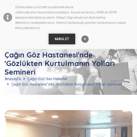
Sizlere daha iyi hizmet sunabilmek adına
TR
sitemizde
çerez
konumlandırmaktayız. Kişisel verileriniz, KVKK ve GDPR
kapsamında toplanıp işlenir. Detaylı bilgi almak için
Aydınlatma
Metnimizi
inceleyebilirsiniz. Sitemizi kullanarak, çerezleri kullanmamızı kabul
etmiş olacaksınız.
KABUL ET
Çağın Göz Hastanesi'nde
'Gözlükten Kurtulmanın Yolları
Semineri
Anasayfa
Çağın Göz'den Haberler
Çağın Göz Hastanesi'nde 'Gözlükten Kurtulmanın Yolları Semineri