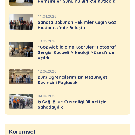
Hemşireler Günü’nü Birlikte Kutladık
11.04.2026
Sanata Dokunan Hekimler Çağın Göz
Hastanesi’nde Buluştu
13.05.2026
“Göz Alabildiğine Köprüler” Fotoğraf
Sergisi Kocaeli Arkeoloji Müzesi’nde
Açıldı
12.06.2026
Burs Öğrencilerimizin Mezuniyet
Sevincini Paylaştık
04.05.2026
İş Sağlığı ve Güvenliği Bilinci İçin
Sahadaydık
Kurumsal