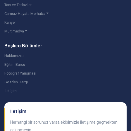
Tanı ve Tedaviler
Camsız Hayata Merhaba
Kariyer
Multimedya
Başlıca Bölümler
Hakkımızda
Eğitim Bursu
Fotoğraf Yarışması
Gözden Dergi
İletişim
İletişim
Herhangi bir sorunuz varsa ekibimizle iletişime geçmekten
çekinmeyin.