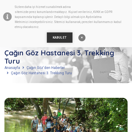
Sizlere daha iyi hizmet sunabilmek adına
TR
sitemizde
çerez
konumlandırmaktayız. Kişisel verileriniz, KVKK ve GDPR
kapsamında toplanıp işlenir. Detaylı bilgi almak için
Aydınlatma
Metnimizi
inceleyebilirsiniz. Sitemizi kullanarak, çerezleri kullanmamızı kabul
etmiş olacaksınız.
KABUL ET
Çağın Göz Hastanesi 3. Trekking
Turu
Anasayfa
Çağın Göz'den Haberler
Çağın Göz Hastanesi 3. Trekking Turu