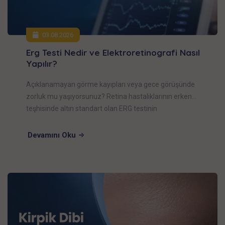
03.08.2026
Erg Testi Nedir ve Elektroretinografi Nasıl
Yapılır?
Açıklanamayan görme kayıpları veya gece görüşünde
zorluk mu yaşıyorsunuz? Retina hastalıklarının erken
teşhisinde altın standart olan ERG testinin
(elektroretinografi) ne olduğunu, nasıl uygulandığını ve
hangi durumlarda kritik rol oynadığını uzman hekiml
Devamını Oku