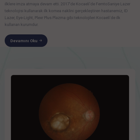
ilklere imza atmaya devam etti. 2017’de Kocaeli’de FemtoSaniye Lazer
teknolojisi kullanarak ilk kornea naklini gerçekleştiren hastanemiz, ID
Lazer, Eye-Light, Plexr Plus Plazma gibi teknolojileri Kocaeli’de ilk
kullanan kurumdur.
Devamını Oku