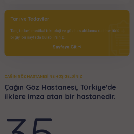
Tanı ve Tedaviler
Tanı, tedavi, medikal teknoloji ve göz hastalıklarına dair her türlü
bilgiyi bu sayfada bulabilirsiniz.
Sayfaya Git
ÇAĞIN GÖZ HASTANESİ'NE HOŞ GELDİNİZ
Çağın Göz Hastanesi, Türkiye'de
ilklere imza atan bir hastanedir.
35