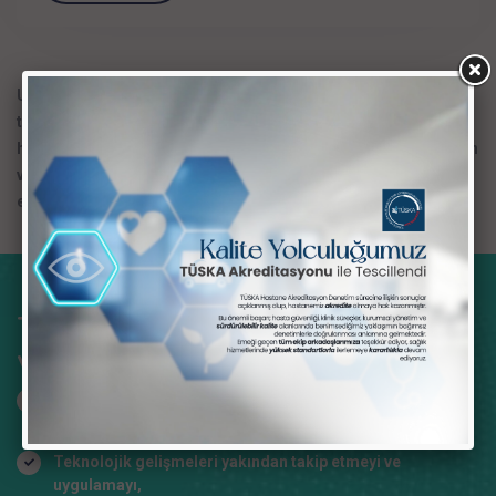
Uzman hekim kadrosu, gelişmiş teknolojilerle donatılmış tam
teşekküllü ameliyathaneleri ve 26 yatak kapasitesi sayesinde
hastanemiz, göz hastalıklarının tanı ve tedavisinde yurt içinden
ve dışından gelen hastalarına kaliteli hizmet vermeye devam
etmektedir.
Temel değerlerimizden ödün
vermeden;
Ulusal ve uluslararası kalite yönetim ve akreditasyon
sistemlerini oluşturarak kurumsallaşmayı,
Teknolojik gelişmeleri yakından takip etmeyi ve
uygulamayı,