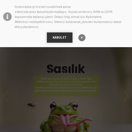
Sizlere daha iyi hizmet sunabilmek adına
TR
sitemizde
çerez
konumlandırmaktayız. Kişisel verileriniz, KVKK ve GDPR
kapsamında toplanıp işlenir. Detaylı bilgi almak için
Aydınlatma
Metnimizi
inceleyebilirsiniz. Sitemizi kullanarak, çerezleri kullanmamızı kabul
etmiş olacaksınız.
KABUL ET