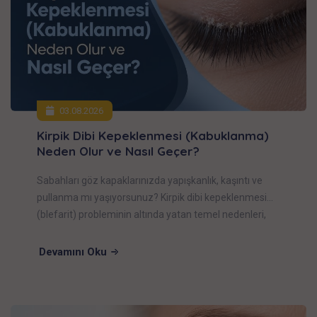
03.08.2026
Kirpik Dibi Kepeklenmesi (Kabuklanma)
Neden Olur ve Nasıl Geçer?
Sabahları göz kapaklarınızda yapışkanlık, kaşıntı ve
pullanma mı yaşıyorsunuz? Kirpik dibi kepeklenmesi
(blefarit) probleminin altında yatan temel nedenleri,
evde uygulayabileceğiniz güvenli bakım rutinlerini ve
kalıcı çözüm sunan profesyonel klinik servi
Devamını Oku